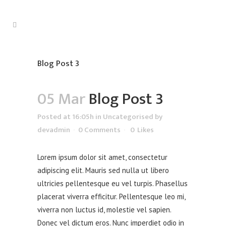
Blog Post 3
05 Mar
Blog Post 3
Posted at 16:05h
in
Uncategorised
by
devadmin
0 Comments
0
Likes
Lorem ipsum dolor sit amet, consectetur
adipiscing elit. Mauris sed nulla ut libero
ultricies pellentesque eu vel turpis. Phasellus
placerat viverra efficitur. Pellentesque leo mi,
viverra non luctus id, molestie vel sapien.
Donec vel dictum eros. Nunc imperdiet odio in